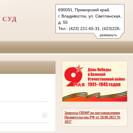
690091, Приморский край,
г. Владивосток, ул. Светланская,
 СУД
д. 55
Тел.: (423) 221-65-31, (423)226-
06-44 (ф.)
развернуть
tihookeanskyfvs.prm@sudrf.ru
Запросы ОПФР по постановлению
Правительства РФ от 28.06.2021 №
1037