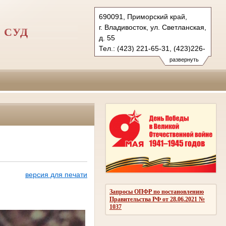
690091, Приморский край,
г. Владивосток, ул. Светланская,
 СУД
д. 55
Тел.: (423) 221-65-31, (423)226-
06-44 (ф.)
развернуть
tihookeanskyfvs.prm@sudrf.ru
версия для печати
Запросы ОПФР по постановлению
Правительства РФ от 28.06.2021 №
1037