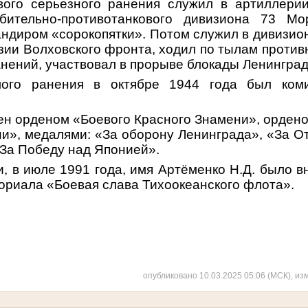
ьезного ранения служил в артиллерии в
ебительно-противотанкового дивизиона 73 Мо
ндиром «сорокопятки». Потом служил в дивизио
зии Волховского фронта, ходил по тылам против
нений, участвовал в прорыве блокады Ленинград
лого ранения в октябре 1944 года был ком
ен орденом «Боевого Красного Знамени», орден
и», медалями: «За оборону Ленинграда», «За О
«За Победу над Японией».
, в июле 1991 года, имя Артёменко Н.Д. было в
ориала «Боевая слава Тихоокеанского флота».
опубликовано 10.03.2025 05:06 (МСК), из