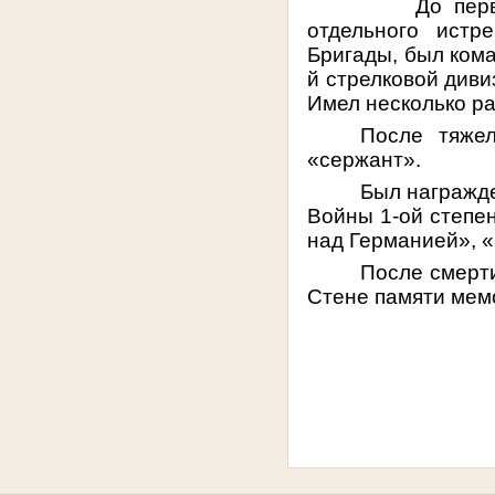
До первого сер
отдельного истр
Бригады, был кома
й стрелковой диви
Имел несколько ра
После тяже
«сержант».
Был награжд
Войны 1-ой степен
над Германией», 
После смерти
Стене памяти мем