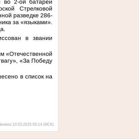
о 2-ой батареи
рской Стрелковой
нной разведке 286-
ника за «языками».
а.
иссован в звании
ом «Отечественной
твагу», «За Победу
несено в список на
менено 10.03.2025 05:14 (МСК)